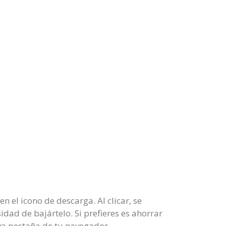
 el icono de descarga. Al clicar, se
dad de bajártelo. Si prefieres es ahorrar
eva pestaña de tu navegador.