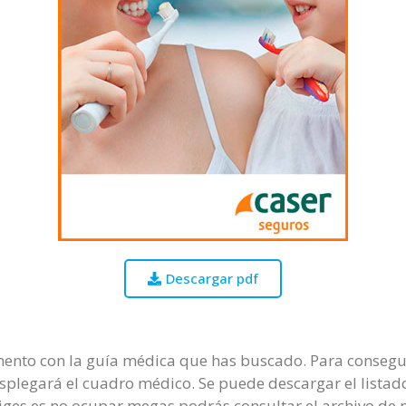
Descargar pdf
ento con la guía médica que has buscado. Para conseguir
desplegará el cuadro médico. Se puede descargar el lista
liges es no ocupar megas podrás consultar el archivo de 