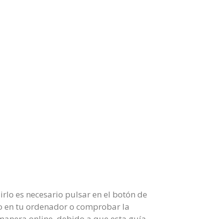
lo es necesario pulsar en el botón de
do en tu ordenador o comprobar la
manera online, debido a que esta guía