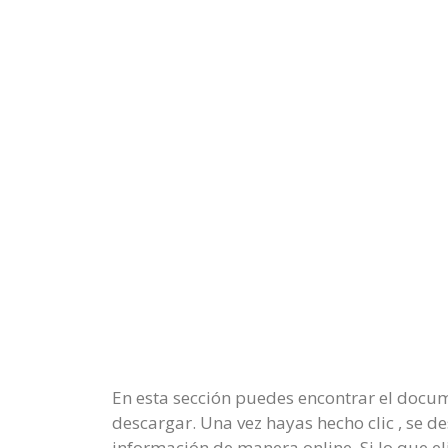
En esta sección puedes encontrar el docum
descargar. Una vez hayas hecho clic , se 
información de manera online. Si lo que e