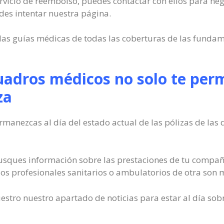
ervicio de reembolso, puedes contactar con ellos para nego
des intentar nuestra página.
las guías médicas de todas las coberturas de las fund
uadros médicos no solo te perm
za
manezcas al día del estado actual de las pólizas de las 
sques información sobre las prestaciones de tu compañía
s profesionales sanitarios o ambulatorios de otra son m
stro nuestro apartado de noticias para estar al día sobre