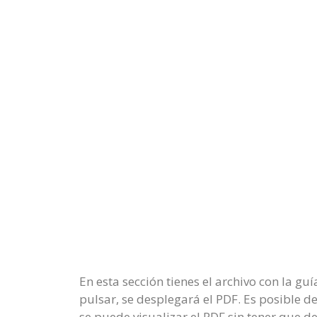
En esta sección tienes el archivo con la g
pulsar, se desplegará el PDF. Es posible d
se puede visualizar el PDF sin tener que d