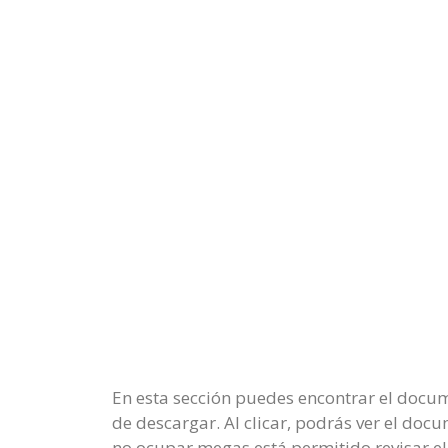
En esta sección puedes encontrar el docu
de descargar. Al clicar, podrás ver el doc
no ocupar megas está permitido revisar el