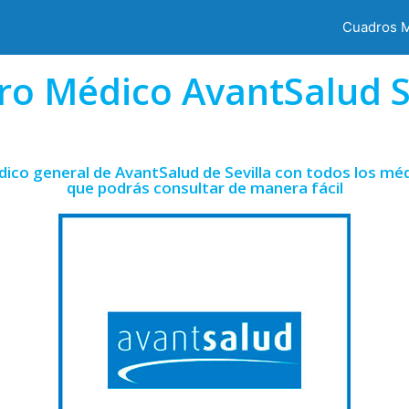
Cuadros 
o Médico AvantSalud S
ico general de AvantSalud de Sevilla con todos los méd
que podrás consultar de manera fácil