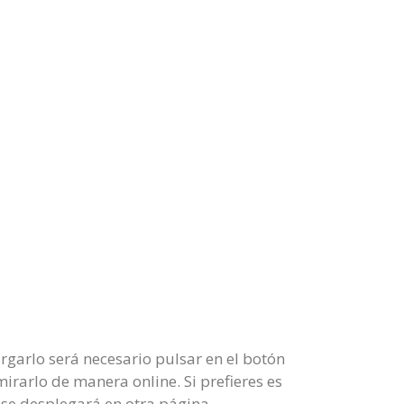
garlo será necesario pulsar en el botón
irarlo de manera online. Si prefieres es
 se desplegará en otra página.