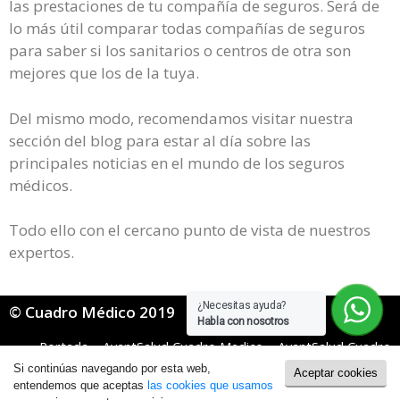
las prestaciones de tu compañía de seguros. Será de
lo más útil comparar todas compañías de seguros
para saber si los sanitarios o centros de otra son
mejores que los de la tuya.
Del mismo modo, recomendamos visitar nuestra
sección del blog para estar al día sobre las
principales noticias en el mundo de los seguros
médicos.
Todo ello con el cercano punto de vista de nuestros
expertos.
¿Necesitas ayuda?
© Cuadro Médico 2019
Habla con nosotros
Portada
»
AvantSalud Cuadro Medico
»
AvantSalud Cuadro
Medico General
»
Avantsalud Cuadro Medico León
Si continúas navegando por esta web,
Aceptar cookies
Política de Cookies
|
Política de Privacidad
entendemos que aceptas
las cookies que usamos