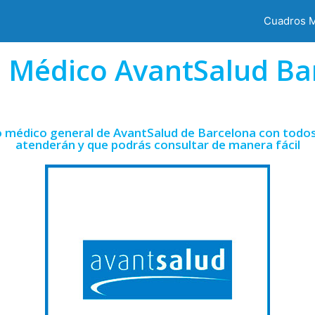
Cuadros 
 Médico AvantSalud Ba
o médico general de AvantSalud de Barcelona con todos 
atenderán y que podrás consultar de manera fácil