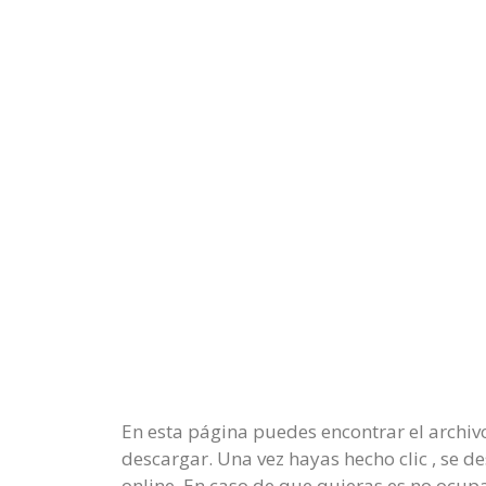
En esta página puedes encontrar el archiv
descargar. Una vez hayas hecho clic , se 
online. En caso de que quieras es no ocupa