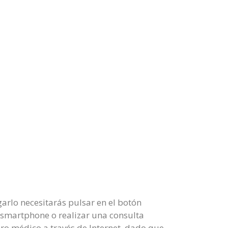
arlo necesitarás pulsar en el botón
u smartphone o realizar una consulta
dro médico a través de Internet, dado que