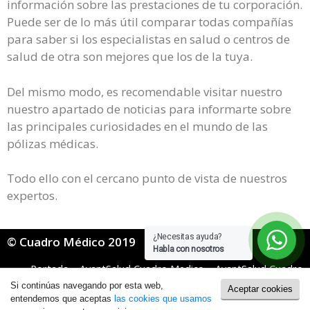
información sobre las prestaciones de tu corporación.
Puede ser de lo más útil comparar todas compañías
para saber si los especialistas en salud o centros de
salud de otra son mejores que los de la tuya.
Del mismo modo, es recomendable visitar nuestro
nuestro apartado de noticias para informarte sobre
las principales curiosidades en el mundo de las
pólizas médicas.
Todo ello con el cercano punto de vista de nuestros
expertos.
¿Necesitas ayuda?
© Cuadro Médico 2019
Habla con nosotros
Portada
»
AvantSalud Cuadro Medico
»
AvantSalud Cuadro
Medico General
»
Avantsalud Cuadro Medico Badajoz
Si continúas navegando por esta web,
Aceptar cookies
Política de Cookies
|
Política de Privacidad
entendemos que aceptas
las cookies que usamos