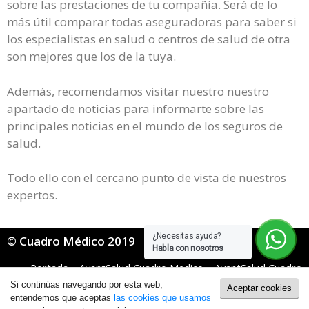
sobre las prestaciones de tu compañía. Será de lo
más útil comparar todas aseguradoras para saber si
los especialistas en salud o centros de salud de otra
son mejores que los de la tuya.
Además, recomendamos visitar nuestro nuestro
apartado de noticias para informarte sobre las
principales noticias en el mundo de los seguros de
salud.
Todo ello con el cercano punto de vista de nuestros
expertos.
¿Necesitas ayuda?
© Cuadro Médico 2019
Habla con nosotros
Portada
»
AvantSalud Cuadro Medico
»
AvantSalud Cuadro
Medico General
»
Avantsalud Cuadro Medico Albacete
Si continúas navegando por esta web,
Aceptar cookies
Política de Cookies
|
Política de Privacidad
entendemos que aceptas
las cookies que usamos