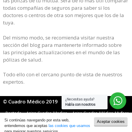
las pólizas de tu mutua. Será de lo más útil comparar
todas compañías de seguros para saber si los
doctores o centros de otra son mejores que los de la
tuya.
Del mismo modo, se recomienda visitar nuestra
sección del blog para mantenerte informado sobre
las principales actualizaciones en el mundo de las
pólizas de salud.
Todo ello con el cercano punto de vista de nuestros
expertos.
¿Necesitas ayuda?
© Cuadro Médico 2019
Habla con nosotros
Portada
»
Asisa Cuadro Medico
»
Asisa Cuadro Médico Muface
»
Asisa Muface Cuadro Medico Granada
Si continúas navegando por esta web,
Aceptar cookies
Política de Cookies
|
Política de Privacidad
entendemos que aceptas
las cookies que usamos
para mejorar nuestros servicios.