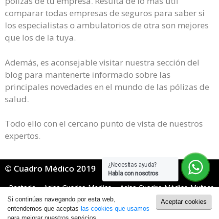
pólizas de tu empresa. Resulta de lo más útil
comparar todas empresas de seguros para saber si
los especialistas o ambulatorios de otra son mejores
que los de la tuya.
Además, es aconsejable visitar nuestra sección del
blog para mantenerte informado sobre las
principales novedades en el mundo de las pólizas de
salud.
Todo ello con el cercano punto de vista de nuestros
expertos.
¿Necesitas ayuda?
© Cuadro Médico 2019
Habla con nosotros
Portada
»
Asisa Cuadro Medico
»
Asisa Cuadro Médico Muface
»
Asisa Muface Cuadro Medico Cádiz
Si continúas navegando por esta web,
Aceptar cookies
Política de Cookies
|
Política de Privacidad
entendemos que aceptas
las cookies que usamos
para mejorar nuestros servicios.