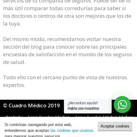
servicios de tu compañía de seguros. Puede ser de lo
más útil comparar todas corredurías para saber si
los doctores o centros de otra son mejores que los de
la tuya.
Del mismo modo, recomendamos visitar nuestra
sección del blog para conocer sobre las principales
encuestas de satisfacción en el mundo de los seguros
de salud.
Todo ello con el cercano punto de vista de nuestros
expertos.
¿Necesitas ayuda?
© Cuadro Médico 2019
Habla con nosotros
Portada
»
Asisa Cuadro Medico
»
Asisa Cuadro Médico Muface
»
Asisa Muface Cuadro Medico Cáceres
Si continúas navegando por esta web,
Aceptar cookies
Política de Cookies
|
Política de Privacidad
entendemos que aceptas
las cookies que usamos
para mejorar nuestros servicios.