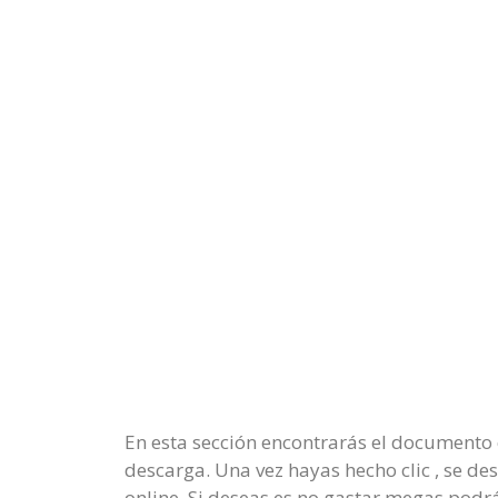
En esta sección encontrarás el documento c
descarga. Una vez hayas hecho clic , se de
online. Si deseas es no gastar megas podrá