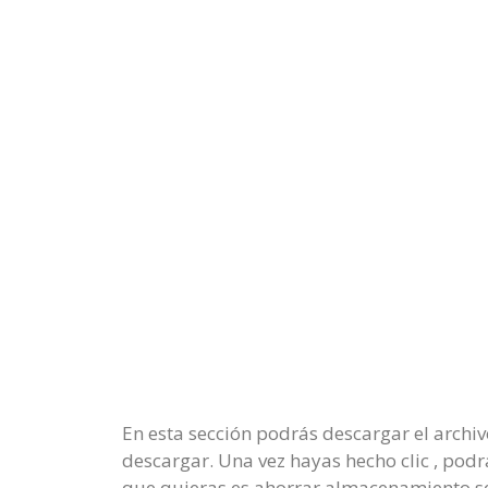
En esta sección podrás descargar el archi
descargar. Una vez hayas hecho clic , podrá
que quieras es ahorrar almacenamiento se 