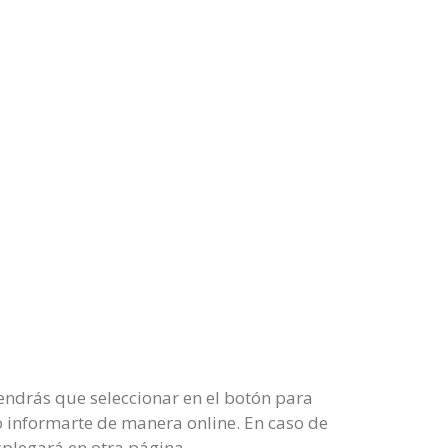
tendrás que seleccionar en el botón para
l o informarte de manera online. En caso de
splegará en otra página.