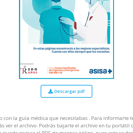
Descargar pdf
vo con la guía médica que necesitabas . Para informarte 
s ver el archivo. Podrás bajarte el archivo en tu portáti
puede revisar el PDF de manera online, pues este se de