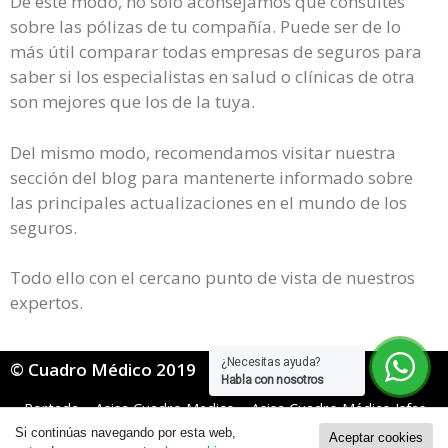
De este modo, no solo aconsejamos que consultes
sobre las pólizas de tu compañía. Puede ser de lo
más útil comparar todas empresas de seguros para
saber si los especialistas en salud o clínicas de otra
son mejores que los de la tuya.
Del mismo modo, recomendamos visitar nuestra
sección del blog para mantenerte informado sobre
las principales actualizaciones en el mundo de los
seguros.
Todo ello con el cercano punto de vista de nuestros
expertos.
¿Necesitas ayuda?
© Cuadro Médico 2019
Habla con nosotros
Portada
»
Asisa Cuadro Medico
»
Asisa Cuadro Médico Isfas
»
Asisa Isfas Cuadro Medico Vizcaya
Si continúas navegando por esta web,
Aceptar cookies