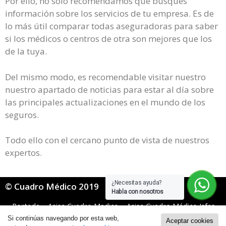
Por ello, no solo recomendamos que busques
información sobre los servicios de tu empresa. Es de
lo más útil comparar todas aseguradoras para saber
si los médicos o centros de otra son mejores que los
de la tuya.
Del mismo modo, es recomendable visitar nuestro
nuestro apartado de noticias para estar al día sobre
las principales actualizaciones en el mundo de los
seguros.
Todo ello con el cercano punto de vista de nuestros
expertos.
¿Necesitas ayuda?
© Cuadro Médico 2019
Habla con nosotros
Portada
»
Asisa Cuadro Medico
»
Asisa Cuadro Médico Isfas
»
Asisa Isfas Cuadro Medico Navarra
Si continúas navegando por esta web,
Aceptar cookies