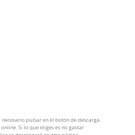
 necesario pulsar en el botón de descarga.
nline. Si lo que eliges es no gastar
dico se desplegará en otra página.