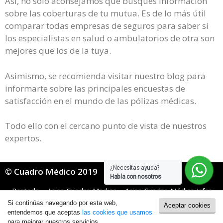
Así, no solo aconsejamos que busques información
sobre las coberturas de tu mutua. Es de lo más útil
comparar todas empresas de seguros para saber si
los especialistas en salud o ambulatorios de otra son
mejores que los de la tuya.
Asimismo, se recomienda visitar nuestro blog para
informarte sobre las principales encuestas de
satisfacción en el mundo de las pólizas médicas.
Todo ello con el cercano punto de vista de nuestros
expertos.
¿Necesitas ayuda?
© Cuadro Médico 2019
Habla con nosotros
Portada
»
Asisa Cuadro Medico
»
Asisa Cuadro Médico Isfas
»
Asisa Isfas Cuadro Medico Girona
Si continúas navegando por esta web,
Aceptar cookies
Política de Cookies
|
Política de Privacidad
entendemos que aceptas
las cookies que usamos
para mejorar nuestros servicios.