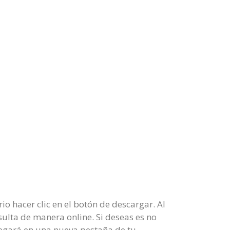
io hacer clic en el botón de descargar. Al
sulta de manera online. Si deseas es no
plegará en una nueva pestaña de tu