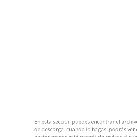
En esta sección puedes encontrar el archiv
de descarga. cuando lo hagas, podrás ver e
gastar megas está permitido revisar el cu