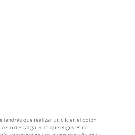
tendrás que realizar un clic en el botón
o sin descarga. Si lo que eliges es no
guía aparecerá en una nueva pestaña de tu