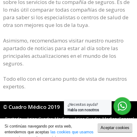
sobre los servicios de tu compañía de seguros. Es de
lo más útil comparar todas compañías de seguros
para saber si los especialistas o centros de salud de
otra son mejores que los de la tuya.
Asimismo, recomendamos visitar nuestro nuestro
apartado de noticias para estar al día sobre las
principales actualizaciones en el mundo de los
seguros.
Todo ello con el cercano punto de vista de nuestros
expertos.
¿Necesitas ayuda?
© Cuadro Médico 2019
Habla con nosotros
Portada
»
Asisa Cuadro Medico
»
Asisa Cuadro Medico General
»
Asisa cuadro medico Sevilla
Si continúas navegando por esta web,
Aceptar cookies
Política de Cookies
|
Política de Privacidad
entendemos que aceptas
las cookies que usamos