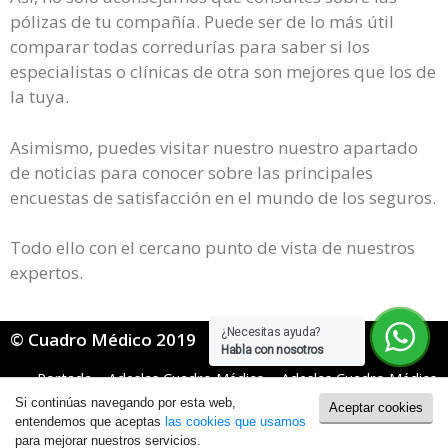
pólizas de tu compañía. Puede ser de lo más útil
comparar todas corredurías para saber si los
especialistas o clínicas de otra son mejores que los de
la tuya.
Asimismo, puedes visitar nuestro nuestro apartado
de noticias para conocer sobre las principales
encuestas de satisfacción en el mundo de los seguros.
Todo ello con el cercano punto de vista de nuestros
expertos.
¿Necesitas ayuda?
© Cuadro Médico 2019
Habla con nosotros
Portada
»
Adeslas Cuadro Médico
»
Adeslas Cuadro Médico
Mugeju
»
adeslas mugeju cuadro medico Valladolid
Si continúas navegando por esta web,
Aceptar cookies
Política de Cookies
|
Política de Privacidad
entendemos que aceptas
las cookies que usamos
para mejorar nuestros servicios.