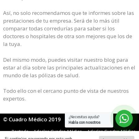
Así, no solo recomendamos que te informes sobre las
prestaciones de tu empresa. Será de lo más útil
comparar todas corredurías para saber si los
doctores o hospitales de otra son mejores que los de
la tuya.
Del mismo modo, puedes visitar nuestro blog para
estar al día sobre las principales actualizaciones en el
mundo de las pólizas de salud.
Todo ello con el cercano punto de vista de nuestros
expertos.
¿Necesitas ayuda?
© Cuadro Médico 2019
Habla con nosotros
Portada
»
Adeslas Cuadro Médico
»
Adeslas Cuadro Médico
Mugeju
»
adeslas mugeju cuadro medico Teruel
Si continúas navegando por esta web,