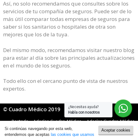
Así, no solo recomendamos que consultes sobre los
servicios de tu compañía de seguros. Puede ser de lo
más útil comparar todas empresas de seguros para
saber si los sanitarios o hospitales de otra son
mejores que los de la tuya.
Del mismo modo, recomendamos visitar nuestro blog
para estar al día sobre las principales actualizaciones
en el mundo de los seguros.
Todo ello con el cercano punto de vista de nuestros
expertos.
¿Necesitas ayuda?
© Cuadro Médico 2019
Habla con nosotros
Portada
»
Adeslas Cuadro Médico
»
Adeslas Cuadro Médico
Mugeju
»
adeslas mugeju cuadro medico Segovia
Si continúas navegando por esta web,
Aceptar cookies
Política de Cookies
|
Política de Privacidad
entendemos que aceptas
las cookies que usamos