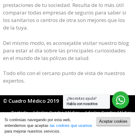
prestaciones de tu sociedad. Resulta de lo más útil
comparar todas empresas de seguros para saber si
los sanitarios o centros de otra son mejores que los
de la tuya.
Del mismo modo, es aconsejable visitar nuestro blog
para estar al día sobre las principales curiosidades
en el mundo de las pólizas de salud.
Todo ello con el cercano punto de vista de nuestros
expertos.
¿Necesitas ayuda?
© Cuadro Médico 2019
Habla con nosotros
Portada
»
Adeslas Cuadro Médico
»
Adeslas Cuadro Médico
Mugeju
»
adeslas mugeju cuadro medico Orense
Si continúas navegando por esta web,
Aceptar cookies
Política de Cookies
|
Política de Privacidad
entendemos que aceptas
las cookies que usamos
para mejorar nuestros servicios.