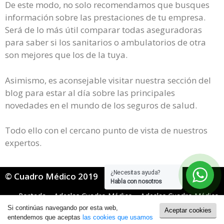
De este modo, no solo recomendamos que busques
información sobre las prestaciones de tu empresa.
Será de lo más útil comparar todas aseguradoras
para saber si los sanitarios o ambulatorios de otra
son mejores que los de la tuya.
Asimismo, es aconsejable visitar nuestra sección del
blog para estar al día sobre las principales
novedades en el mundo de los seguros de salud.
Todo ello con el cercano punto de vista de nuestros
expertos.
¿Necesitas ayuda?
© Cuadro Médico 2019
Habla con nosotros
Portada
»
Adeslas Cuadro Médico
»
Adeslas Cuadro Médico
Mugeju
»
adeslas mugeju cuadro medico Granada
Si continúas navegando por esta web,
Aceptar cookies
Política de Cookies
|
Política de Privacidad
entendemos que aceptas
las cookies que usamos