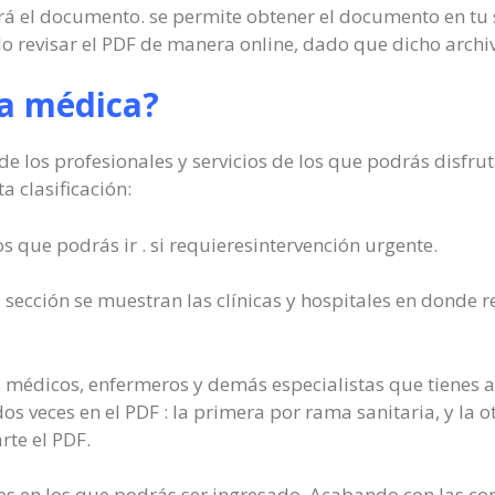
á el documento. se permite obtener el documento en tu 
o revisar el PDF de manera online, dado que dicho archiv
ía médica?
e los profesionales y servicios de los que podrás disfrut
 clasificación:
os que podrás ir . si requieresintervención urgente.
 sección se muestran las clínicas y hospitales en donde 
 médicos, enfermeros y demás especialistas que tienes a 
dos veces en el PDF : la primera por rama sanitaria, y la 
rte el PDF.
les en los que podrás ser ingresado. Acabando con las con