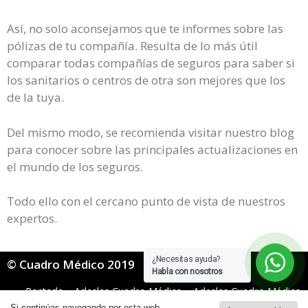
Así, no solo aconsejamos que te informes sobre las
pólizas de tu compañía. Resulta de lo más útil
comparar todas compañías de seguros para saber si
los sanitarios o centros de otra son mejores que los
de la tuya.
Del mismo modo, se recomienda visitar nuestro blog
para conocer sobre las principales actualizaciones en
el mundo de los seguros.
Todo ello con el cercano punto de vista de nuestros
expertos.
¿Necesitas ayuda?
© Cuadro Médico 2019
Habla con nosotros
Portada
»
Adeslas Cuadro Médico
»
Adeslas Cuadro Médico
Isfas
»
adeslas isfas cuadro medico Navarra
Si continúas navegando por esta web,