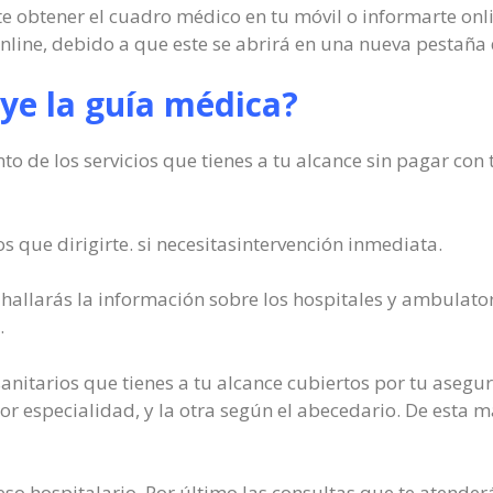
te obtener el cuadro médico en tu móvil o informarte onlin
online, debido a que este se abrirá en una nueva pestaña
ye la guía médica?
o de los servicios que tienes a tu alcance sin pagar con
los que dirigirte. si necesitasintervención inmediata.
hallarás la información sobre los hospitales y ambulato
.
sanitarios que tienes a tu alcance cubiertos por tu asegu
or especialidad, y la otra según el abecedario. De esta m
reso hospitalario. Por último las consultas que te atender