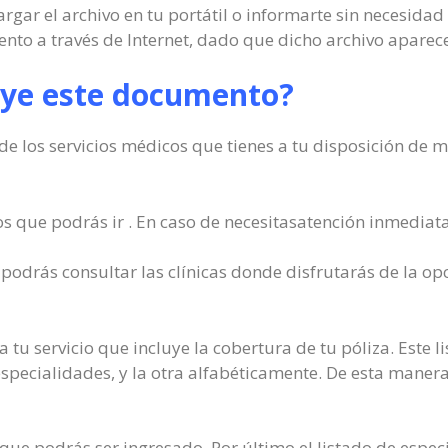
argar el archivo en tu portátil o informarte sin necesida
nto a través de Internet, dado que dicho archivo aparece
uye este documento?
e los servicios médicos que tienes a tu disposición de m
os que podrás ir . En caso de necesitasatención inmediata
podrás consultar las clínicas donde disfrutarás de la o
a tu servicio que incluye la cobertura de tu póliza. Este 
pecialidades, y la otra alfabéticamente. De esta manera, 
 que podrás ser ingresado. Por último el listado de espec