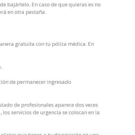
d de bajártelo. En caso de que quieras es no
rá en otra pestaña.
anera gratuita con tu póliza médica. En
.
pción de permanecer ingresado
listado de profesionales aparece dos veces
los servicios de urgencia se colocan en la
ialistas que tienes a tu disposición en una