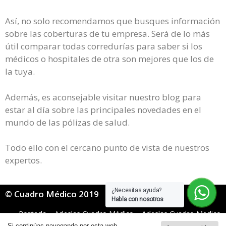
Así, no solo recomendamos que busques información
sobre las coberturas de tu empresa. Será de lo más
útil comparar todas corredurías para saber si los
médicos o hospitales de otra son mejores que los de
la tuya.
Además, es aconsejable visitar nuestro blog para
estar al día sobre las principales novedades en el
mundo de las pólizas de salud.
Todo ello con el cercano punto de vista de nuestros
expertos.
¿Necesitas ayuda?
© Cuadro Médico 2019
Habla con nosotros
Portada
»
Adeslas Cuadro Médico
»
Adeslas Cuadro Medico
General
»
Adeslas cuadro médico Madrid
Si continúas navegando por esta web,