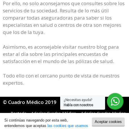
Por ello, no solo aconsejamos que consultes sobre los
servicios de tu sociedad. Resulta de lo más útil
comparar todas aseguradoras para saber si los
especialistas en salud o centros de otra son mejores
que los de la tuya.
Asimismo, es aconsejable visitar nuestro blog para
estar al día sobre las principales encuestas de
satisfacción en el mundo de las pólizas de salud.
Todo ello con el cercano punto de vista de nuestros
expertos.
¿Necesitas ayuda?
© Cuadro Médico 2019
Habla con nosotros
Portada
»
Adeslas Cuadro Médico
»
Adeslas Cuadro Medico
General
»
Adeslas cuadro médico Jaén
Si continúas navegando por esta web,
Aceptar cookies
Política de Cookies
|
Política de Privacidad
entendemos que aceptas
las cookies que usamos