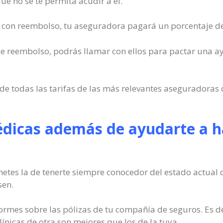
e no se te permita acudir a él.
 con reembolso, tu aseguradora pagará un porcentaje de l
io de reembolso, podrás llamar con ellos para pactar una 
e todas las tarifas de las más relevantes aseguradoras 
dicas además de ayudarte a hal
etes la de tenerte siempre conocedor del estado actual d
sen.
formes sobre las pólizas de tu compañía de seguros. Es 
clínicas de otra son mejores que los de la tuya.