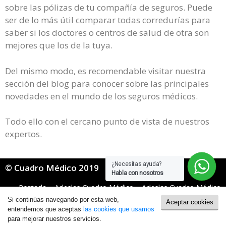
sobre las pólizas de tu compañía de seguros. Puede
ser de lo más útil comparar todas corredurías para
saber si los doctores o centros de salud de otra son
mejores que los de la tuya.
Del mismo modo, es recomendable visitar nuestra
sección del blog para conocer sobre las principales
novedades en el mundo de los seguros médicos.
Todo ello con el cercano punto de vista de nuestros
expertos.
¿Necesitas ayuda?
© Cuadro Médico 2019
Habla con nosotros
Portada
»
Adeslas Cuadro Médico
»
Adeslas Cuadro Médico
Dental
»
Adeslas Dental cuadro medico Jaén
Si continúas navegando por esta web,
Aceptar cookies
Política de Cookies
|
Política de Privacidad
entendemos que aceptas
las cookies que usamos
para mejorar nuestros servicios.