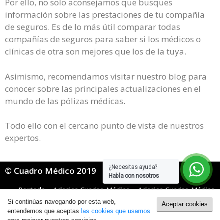
Por ello, no solo aconsejamos que busques
información sobre las prestaciones de tu compañía
de seguros. Es de lo más útil comparar todas
compañías de seguros para saber si los médicos o
clínicas de otra son mejores que los de la tuya.
Asimismo, recomendamos visitar nuestro blog para
conocer sobre las principales actualizaciones en el
mundo de las pólizas médicas.
Todo ello con el cercano punto de vista de nuestros
expertos.
¿Necesitas ayuda?
© Cuadro Médico 2019
Habla con nosotros
Portada
»
Adeslas Cuadro Médico
»
Adeslas Cuadro Médico
Dental
»
Adeslas Dental cuadro medico Girona
Si continúas navegando por esta web,
Aceptar cookies
Política de Cookies
|
Política de Privacidad
entendemos que aceptas
las cookies que usamos