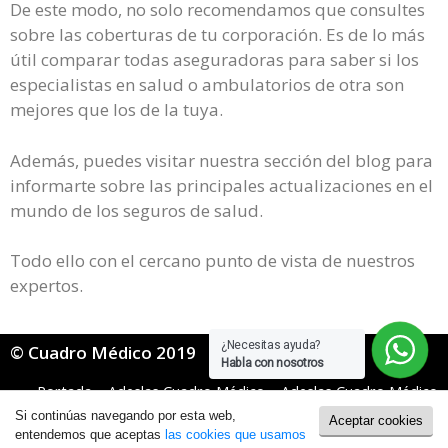
De este modo, no solo recomendamos que consultes
sobre las coberturas de tu corporación. Es de lo más
útil comparar todas aseguradoras para saber si los
especialistas en salud o ambulatorios de otra son
mejores que los de la tuya.
Además, puedes visitar nuestra sección del blog para
informarte sobre las principales actualizaciones en el
mundo de los seguros de salud.
Todo ello con el cercano punto de vista de nuestros
expertos.
¿Necesitas ayuda?
© Cuadro Médico 2019
Habla con nosotros
Portada
»
Adeslas Cuadro Médico
»
Adeslas Cuadro Médico
Dental
»
Adeslas Dental cuadro medico Alicante
Si continúas navegando por esta web,
Aceptar cookies
Política de Cookies
|
Política de Privacidad
entendemos que aceptas
las cookies que usamos