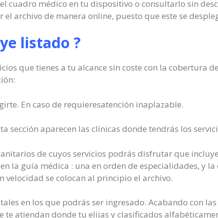
 el cuadro médico en tu dispositivo o consultarlo sin des
r el archivo de manera online, puesto que este se desple
ye listado ?
rvicios que tienes a tu alcance sin coste con la cobertura
ión:
igirte. En caso de requieresatención inaplazable.
ta sección aparecen las clínicas donde tendrás los servici
sanitarios de cuyos servicios podrás disfrutar que incluye
 en la guía médica : una en orden de especialidades, y la
velocidad se colocan al principio el archivo.
itales en los que podrás ser ingresado. Acabando con la
e te atiendan donde tu elijas y clasificados alfabéticam