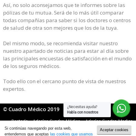
Así, no solo aconsejamos que te informes sobre las
pólizas de tu mutua. Será de lo más útil comparar
todas compañías para saber si los doctores o centros
de salud de otra son mejores que los de la tuya.
Del mismo modo, se recomienda visitar nuestro
nuestro apartado de noticias para estar al día sobre
las principales encuestas de satisfacción en el mundo
de los seguros médicos.
Todo ello con el cercano punto de vista de nuestros
expertos.
¿Necesitas ayuda?
© Cuadro Médico 2019
Habla con nosotros
Portada
»
Adeslas Cuadro Médico
»
Adeslas Cuadro Medico
Basico
»
Adeslas Básico cuadro medico Lugo
Si continúas navegando por esta web,
Aceptar cookies
Política de Cookies
|
Política de Privacidad
entendemos que aceptas
las cookies que usamos