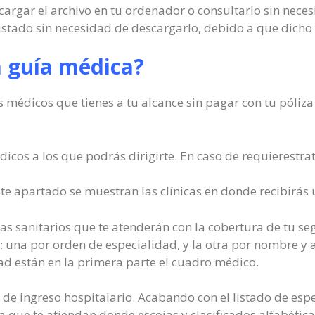
scargar el archivo en tu ordenador o consultarlo sin neces
istado sin necesidad de descargarlo, debido a que dicho 
a guía médica?
os médicos que tienes a tu alcance sin pagar con tu póli
icos a los que podrás dirigirte. En caso de requierestr
te apartado se muestran las clínicas en donde recibirás 
as sanitarios que te atenderán con la cobertura de tu seg
 una por orden de especialidad, y la otra por nombre y a
ad están en la primera parte el cuadro médico.
s de ingreso hospitalario. Acabando con el listado de espe
a que te atiendan donde escojas y clasificados alfabétic