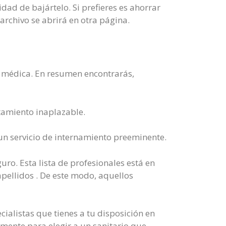
idad de bajártelo. Si prefieres es ahorrar
archivo se abrirá en otra página.
za médica. En resumen encontrarás,
atamiento inaplazable.
un servicio de internamiento preeminente.
uro. Esta lista de profesionales está en
pellidos . De este modo, aquellos
cialistas que tienes a tu disposición en
amente para elegir a un sanitario que