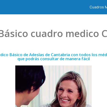
Cuadros 
Básico cuadro medico 
dico Básico de Adeslas de Cantabria con todos los médi
que podrás consultar de manera fácil