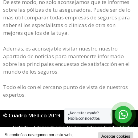
De este modo, no solo aconsejamos que te informes
sobre las pólizas de tu aseguradora. Puede ser de lo
más útil comparar todas empresas de seguros para
saber si los especialistas o clínicas de otra son
mejores que los de la tuya.
Además, es aconsejable visitar nuestro nuestro
apartado de noticias para mantenerte informado
sobre las principales encuestas de satisfacción en el
mundo de los seguros.
Todo ello con el cercano punto de vista de nuestros
expertos.
¿Necesitas ayuda?
© Cuadro Médico 2019
Habla con nosotros
Portada
»
Adeslas Cuadro Médico
»
Adeslas Cuadro Medico
Basico
»
Adeslas Básico cuadro medico Alicante
Si continúas navegando por esta web,
Aceptar cookies