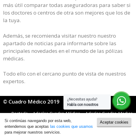
más útil comparar todas aseguradoras para saber si
los doctores o centros de otra son mejores que los de
la tuya.
Además, se recomienda visitar nuestro nuestro
apartado de noticias para informarte sobre las
principales novedades en el mundo de las pólizas
médicas.
Todo ello con el cercano punto de vista de nuestros
expertos.
¿Necesitas ayuda?
© Cuadro Médico 2019
Habla con nosotros
Portada
»
Adeslas Cuadro Médico
»
Adeslas Cuadro Medico
Basico
»
Adeslas Básico cuadro medico Albacete
Si continúas navegando por esta web,
Aceptar cookies
Política de Cookies
|
Política de Privacidad
entendemos que aceptas
las cookies que usamos
para mejorar nuestros servicios.